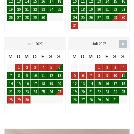
12
13
14
15
16
17
18
10
11
12
13
14
15
16
19
20
21
22
23
24
25
17
18
19
20
21
22
23
26
27
28
29
30
24
25
26
27
28
29
30
31
Juni 2027
Juli 2027
M
D
M
D
F
S
S
M
D
M
D
F
S
S
1
2
3
4
5
6
1
2
3
4
7
8
9
10
11
12
13
5
6
7
8
9
10
11
14
15
16
17
18
19
20
12
13
14
15
16
17
18
21
22
23
24
25
26
27
19
20
21
22
23
24
25
28
29
30
26
27
28
29
30
31