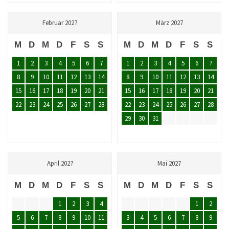
Februar 2027
März 2027
M
D
M
D
F
S
S
M
D
M
D
F
S
S
1
2
3
4
5
6
7
1
2
3
4
5
6
7
8
9
10
11
12
13
14
8
9
10
11
12
13
14
15
16
17
18
19
20
21
15
16
17
18
19
20
21
22
23
24
25
26
27
28
22
23
24
25
26
27
28
29
30
31
April 2027
Mai 2027
M
D
M
D
F
S
S
M
D
M
D
F
S
S
1
2
3
4
1
2
5
6
7
8
9
10
11
3
4
5
6
7
8
9