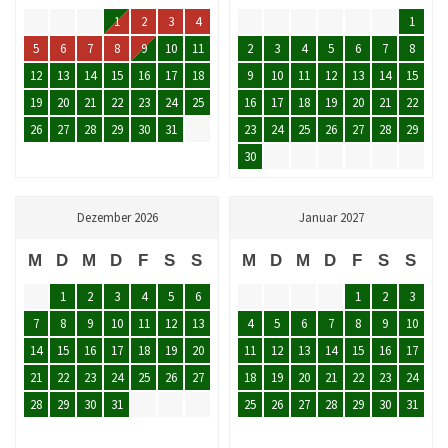
1
2
3
4
1
5
6
7
8
9
10
11
2
3
4
5
6
7
8
12
13
14
15
16
17
18
9
10
11
12
13
14
15
19
20
21
22
23
24
25
16
17
18
19
20
21
22
26
27
28
29
30
31
23
24
25
26
27
28
29
30
Dezember 2026
Januar 2027
M
D
M
D
F
S
S
M
D
M
D
F
S
S
1
2
3
4
5
6
1
2
3
7
8
9
10
11
12
13
4
5
6
7
8
9
10
14
15
16
17
18
19
20
11
12
13
14
15
16
17
21
22
23
24
25
26
27
18
19
20
21
22
23
24
28
29
30
31
25
26
27
28
29
30
31