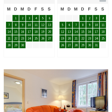
M
D
M
D
F
S
S
M
D
M
D
F
S
S
1
2
3
4
5
6
1
2
3
4
7
8
9
10
11
12
13
5
6
7
8
9
10
11
14
15
16
17
18
19
20
12
13
14
15
16
17
18
21
22
23
24
25
26
27
19
20
21
22
23
24
25
28
29
30
26
27
28
29
30
31