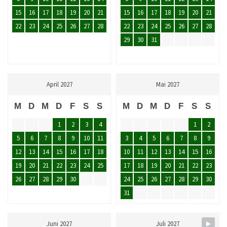
15
16
17
18
19
20
21
15
16
17
18
19
20
21
22
23
24
25
26
27
28
22
23
24
25
26
27
28
29
30
31
April 2027
Mai 2027
M
D
M
D
F
S
S
M
D
M
D
F
S
S
1
2
3
4
1
2
5
6
7
8
9
10
11
3
4
5
6
7
8
9
12
13
14
15
16
17
18
10
11
12
13
14
15
16
19
20
21
22
23
24
25
17
18
19
20
21
22
23
26
27
28
29
30
24
25
26
27
28
29
30
31
Juni 2027
Juli 2027