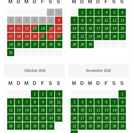
M
D
M
D
F
S
S
M
D
M
D
F
S
S
1
2
1
2
3
4
5
6
3
4
5
6
7
8
9
7
8
9
10
11
12
13
10
11
12
13
14
15
16
14
15
16
17
18
19
20
17
18
19
20
21
22
23
21
22
23
24
25
26
27
24
25
26
27
28
29
30
28
29
30
31
Oktober 2026
November 2026
M
D
M
D
F
S
S
M
D
M
D
F
S
S
1
2
3
4
1
5
6
7
8
9
10
11
2
3
4
5
6
7
8
12
13
14
15
16
17
18
9
10
11
12
13
14
15
19
20
21
22
23
24
25
16
17
18
19
20
21
22
26
27
28
29
30
31
23
24
25
26
27
28
29