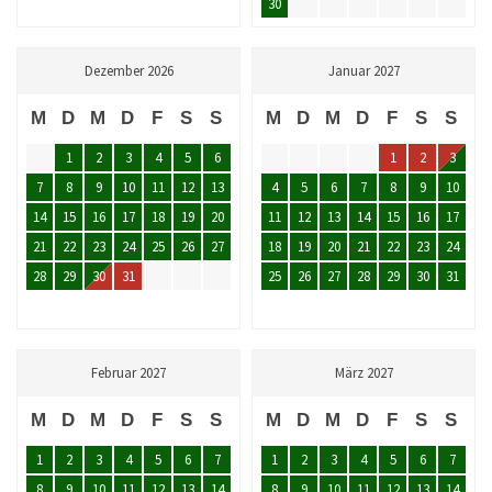
30
Dezember 2026
Januar 2027
M
D
M
D
F
S
S
M
D
M
D
F
S
S
1
2
3
4
5
6
1
2
3
7
8
9
10
11
12
13
4
5
6
7
8
9
10
14
15
16
17
18
19
20
11
12
13
14
15
16
17
21
22
23
24
25
26
27
18
19
20
21
22
23
24
28
29
30
31
25
26
27
28
29
30
31
Februar 2027
März 2027
M
D
M
D
F
S
S
M
D
M
D
F
S
S
1
2
3
4
5
6
7
1
2
3
4
5
6
7
8
9
10
11
12
13
14
8
9
10
11
12
13
14